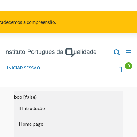
Skip
to
content
Agradecemos a compreensão.
INICIAR SESSÃO
bool(false)
Introdução
Home page