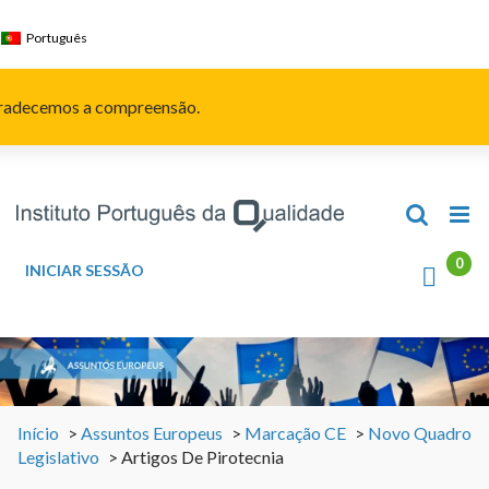
Skip
to
Português
content
Agradecemos a compreensão.
INICIAR SESSÃO
Início
>
Assuntos Europeus
>
Marcação CE
>
Novo Quadro
Legislativo
>
Artigos De Pirotecnia