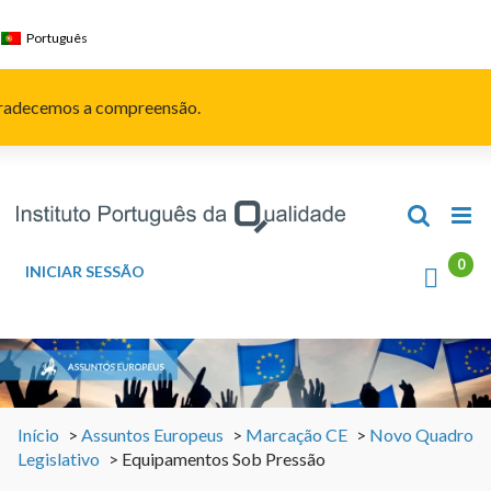
Skip
to
Português
content
Agradecemos a compreensão.
INICIAR SESSÃO
Início
>
Assuntos Europeus
>
Marcação CE
>
Novo Quadro
Legislativo
>
Equipamentos Sob Pressão