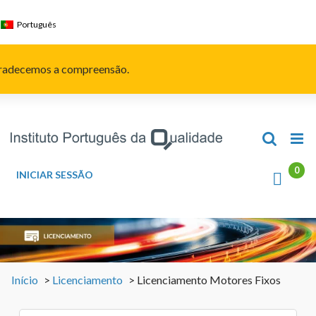
Skip
to
Português
content
Agradecemos a compreensão.
INICIAR SESSÃO
Início
>
Licenciamento
>
Licenciamento Motores Fixos