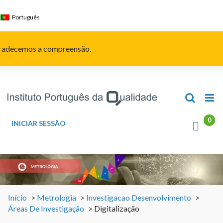
Skip
to
Português
content
Agradecemos a compreensão.
INICIAR SESSÃO
Início
>
Metrologia
>
Investigacao Desenvolvimento
>
Áreas De Investigação
>
Digitalização