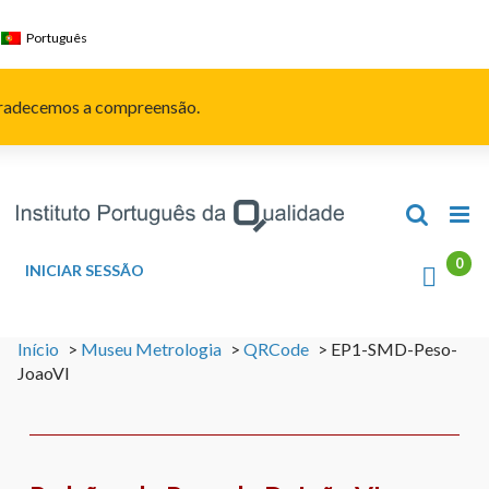
Skip
to
Português
content
Agradecemos a compreensão.
INICIAR SESSÃO
Início
>
Museu Metrologia
>
QRCode
>
EP1-SMD-Peso-
JoaoVI