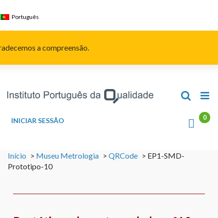
Skip
to
Português
content
Agradecemos a compreensão.
INICIAR SESSÃO
Início
>
Museu Metrologia
>
QRCode
>
EP1-SMD-
Prototipo-10