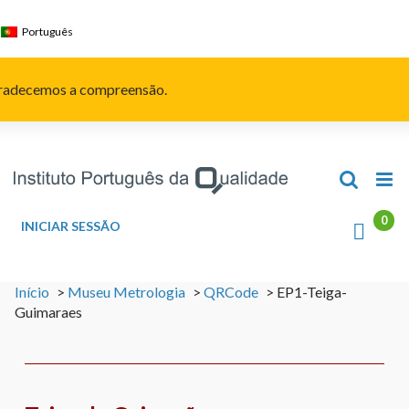
Skip
to
Português
content
Agradecemos a compreensão.
INICIAR SESSÃO
Início
>
Museu Metrologia
>
QRCode
>
EP1-Teiga-
Guimaraes