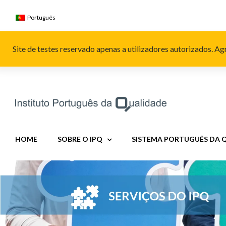
Skip
to
Português
content
Site de testes reservado apenas a utilizadores autorizados. 
HOME
SOBRE O IPQ
SISTEMA PORTUGUÊS DA 