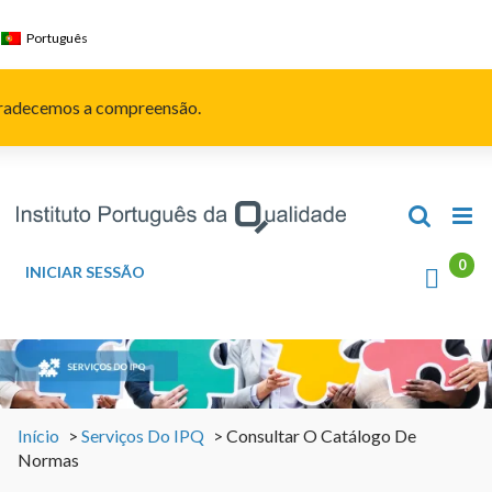
Skip
to
Português
content
Agradecemos a compreensão.
INICIAR SESSÃO
Início
>
Serviços Do IPQ
>
Consultar O Catálogo De
Normas