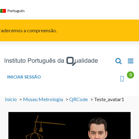
Skip
to
Português
content
Agradecemos a compreensão.
INICIAR SESSÃO
Início
>
Museu Metrologia
>
QRCode
>
Teste_avatar1