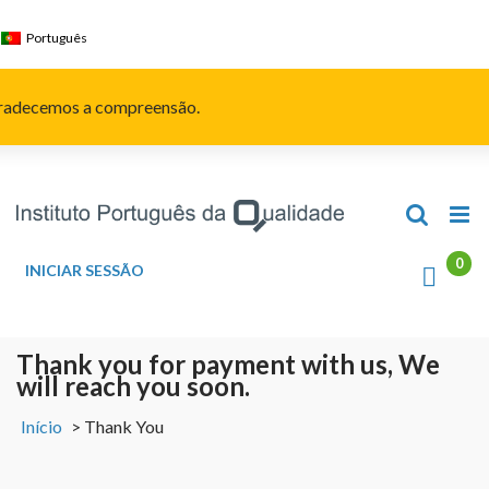
Skip
to
Português
content
Agradecemos a compreensão.
INICIAR SESSÃO
Thank you for payment with us, We
will reach you soon.
Início
>
Thank You