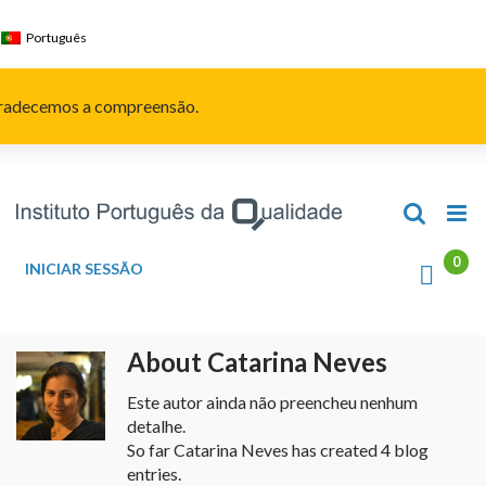
Skip
to
Português
content
Agradecemos a compreensão.
INICIAR SESSÃO
About
Catarina Neves
Este autor ainda não preencheu nenhum
detalhe.
So far Catarina Neves has created 4 blog
entries.