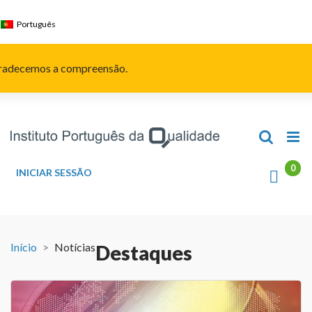
Skip
to
Português
content
Agradecemos a compreensão.
INICIAR SESSÃO
Início
Notícias
Destaques