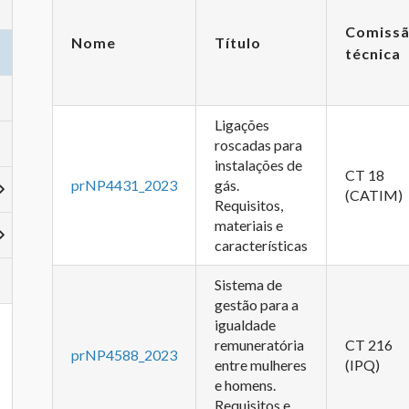
Comiss
Nome
Título
técnica
Ligações
roscadas para
instalações de
CT 18
prNP4431_2023
gás.
(CATIM)
Requisitos,
materiais e
características
Sistema de
gestão para a
igualdade
remuneratória
CT 216
prNP4588_2023
entre mulheres
(IPQ)
e homens.
Requisitos e