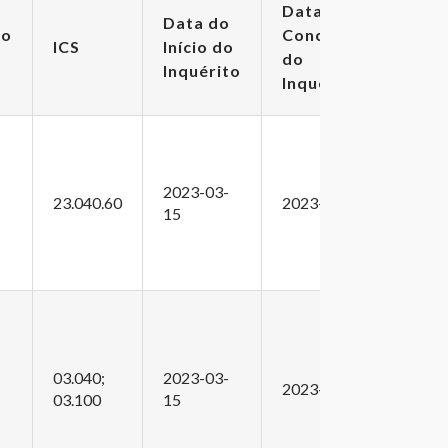
Data da
Data do
ão
Conclusão
ICS
Início do
do
Inquérito
Inquérito
2023-03-
23.040.60
2023-04-13
15
03.040;
2023-03-
2023-04-13
03.100
15